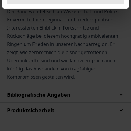
Minoritäten und Kulturen.
Der Band wendet sich an Wissenschaft und Politik.
Er vermittelt den regional- und friedenspolitisch
Interessierten Einblick in Fortschritte und
Rückschläge bei diesem hochgradig ambivalenten
Ringen um Frieden in unserer Nachbarregion. Er
zeigt, wie zerbrechlich die bisher getroffenen
Übereinkünfte sind und wie langwierig sich auch
künftig das Aushandeln von tragfähigen
Kompromissen gestalten wird.
Bibliografische Angaben
Produktsicherheit