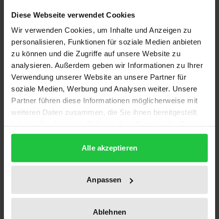
Mit der Madrider Nahost-Konferenz verband sich
Diese Webseite verwendet Cookies
die Hoffnung, daß in den konfliktreichen israelisch-
Wir verwenden Cookies, um Inhalte und Anzeigen zu
arabischen Beziehungen die Zeiten des
personalisieren, Funktionen für soziale Medien anbieten
Blutvergießens vorüber seien und ein friedlicher
zu können und die Zugriffe auf unsere Website zu
Interessenausgleich gefunden werden könne. Nach
analysieren. Außerdem geben wir Informationen zu Ihrer
fünf Jahren Verhandlungen, Gipfeltreffen und
Verwendung unserer Website an unsere Partner für
Wirtschaftskonferenzen im Schatten von Terror und
soziale Medien, Werbung und Analysen weiter. Unsere
Gewalt zieht der Sammelband eine erste Bilanz.
Partner führen diese Informationen möglicherweise mit
weiteren Daten zusammen, die Sie ihnen bereitgestellt
Die Beiträge beleuchten eine Vielzahl von Aspekten
haben oder die sie im Rahmen Ihrer Nutzung der Dienste
dieses jüngsten Kapitels im Nahostkonflikt. Sie
gesammelt haben.
richten den Blick auf die Dynamik des
Alle akzeptieren
Friedensprozesses, die Rolle externer Akteure und
die Belange der unmittelbar betroffenen Staaten
Anpassen
und Gesellschaften. Es geht um Menschenrechte
und Demokratie, Kriegsmittel und Wasser,
Friedensdividende und Vertrauensbildung,
Ablehnen