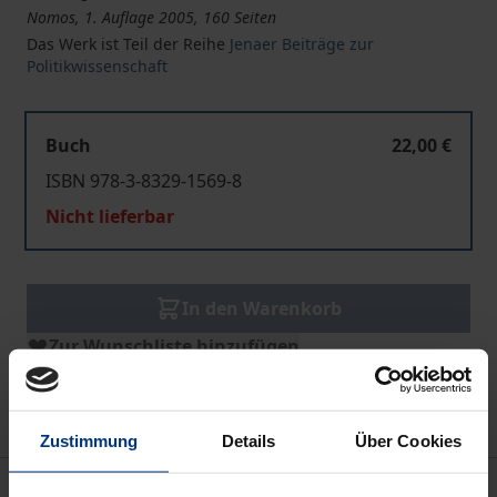
Nomos, 1. Auflage 2005, 160 Seiten
Das Werk ist Teil der Reihe
Jenaer Beiträge zur
Politikwissenschaft
Buch
22,00 €
ISBN 978-3-8329-1569-8
Nicht lieferbar
In den Warenkorb
Zur Wunschliste hinzufügen
Hinweise zu Versandkosten
Zustimmung
Details
Über Cookies
Beschreibung