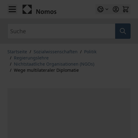
Zum Inhalt springen
Suche
Startseite
/
Sozialwissenschaften
/
Politik
/
Regierungslehre
/
Nichtstaatliche Organisationen (NGOs)
/
Wege multilateraler Diplomatie