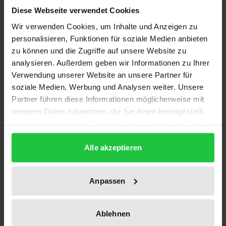
Diese Webseite verwendet Cookies
Wie wird Politik in multilateralen Gremien
Wir verwenden Cookies, um Inhalte und Anzeigen zu
personalisieren, Funktionen für soziale Medien anbieten
„gemacht“? Welche Rolle spielen Mitgliedstaaten,
zu können und die Zugriffe auf unsere Website zu
regionale Gruppierungen oder Sekretariate in
analysieren. Außerdem geben wir Informationen zu Ihrer
internationalen Organisationen? Vor dem
Verwendung unserer Website an unsere Partner für
Hintergrund einer allseits attestierten Krise des
soziale Medien, Werbung und Analysen weiter. Unsere
Multilateralismus und der Reformbemühungen
Partner führen diese Informationen möglicherweise mit
innerhalb des UN-Systems widmet sich der Band
weiteren Daten zusammen, die Sie ihnen bereitgestellt
haben oder die sie im Rahmen Ihrer Nutzung der Dienste
Strukturen, Handlungsmöglichkeiten und
gesammelt haben.
Entscheidungsmechanismen multilateraler
Alle akzeptieren
Diplomatie. Im Mittelpunkt stehen dabei neben dem
UN-Sicherheitsrat, der Generalversammlung, dem
Sekretariat und internationalen
Anpassen
Wirtschaftsorganisationen die multilaterale Politik
der Bundesrepublik und der USA. Mechanismen der
Ablehnen
Entscheidungsfindung zeigen sich dabei regelmäßig