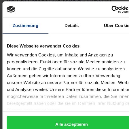
Arbeitnehmer Kündigungsschutz, wenn ein freier
adäquater Arbeitsplatz entweder in seinem Betrieb
oder im gesamten Unternehmen seines
Zustimmung
Details
Über Cooki
Arbeitgebers zu besetzen ist.
Im Konzern ist umstritten, ob eine
Diese Webseite verwendet Cookies
Beschäftigungsmöglichkeit in einem anderen
Wir verwenden Cookies, um Inhalte und Anzeigen zu
konzernzugehörigen Unternehmen dem
personalisieren, Funktionen für soziale Medien anbieten zu
Arbeitnehmer kündigungsschutzrechtlich helfen
können und die Zugriffe auf unsere Website zu analysieren.
kann. Das Bundesarbeitsgericht schließt dies vom
Außerdem geben wir Informationen zu Ihrer Verwendung
Grundsatz her aus, läßt jedoch für besondere
unserer Website an unsere Partner für soziale Medien, Wer
Fallkonstellationen Ausnahmen zu.
und Analysen weiter. Unsere Partner führen diese Informatio
Der Autor untersucht umfassend diesen vom BAG
möglicherweise mit weiteren Daten zusammen, die Sie ihne
bereitgestellt haben oder die sie im Rahmen Ihrer Nutzung d
nicht abschließend umschriebenen besonderen
Dienste gesammelt haben.
Sachverhalt und weist nach, daß im Grundsatz
konzernspezifische Gefährdungen der
Alle akzeptieren
Arbeitnehmer auch eine konzerndimensionale