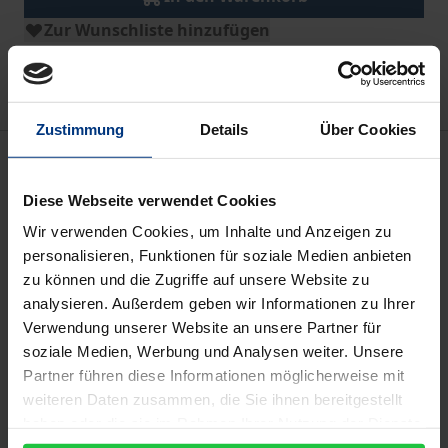
Zur Wunschliste hinzufügen
Hinweise zu Versandkosten
Zustimmung
Details
Über Cookies
Beschreibung
Diese Webseite verwendet Cookies
Die Erforschung queerer Lebenswelten und das Feld
Wir verwenden Cookies, um Inhalte und Anzeigen zu
der LGBTQ+-Forschung weisen große Lücken auf.
personalisieren, Funktionen für soziale Medien anbieten
Kerstin Probst und Lara Fößel widmen sich diesem
zu können und die Zugriffe auf unsere Website zu
Desiderat und untersuchen, wie Medieninhalte die
analysieren. Außerdem geben wir Informationen zu Ihrer
Identitätsentwicklung queerer Jugendlicher
Verwendung unserer Website an unsere Partner für
soziale Medien, Werbung und Analysen weiter. Unsere
beeinflussen. Interviews mit Experts-by-Experience
Partner führen diese Informationen möglicherweise mit
zeigen auf, dass Medi-en auch eine Ressource im
weiteren Daten zusammen, die Sie ihnen bereitgestellt
Selbstfindungsprozess darstellen können und wie
haben oder die sie im Rahmen Ihrer Nutzung der Dienste
wichtig daher eine Medienlandschaft ist, die diverse
gesammelt haben.