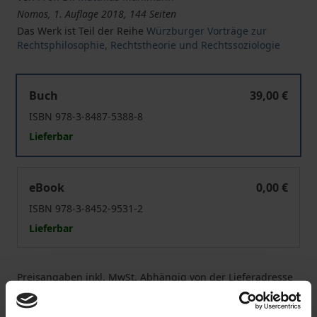
Nomos, 1. Auflage 2018, 144 Seiten
Das Werk ist Teil der Reihe
Würzburger Vorträge zur
Rechtsphilosophie, Rechtstheorie und Rechtssoziologie
Widerständige Gerechtigkeit
Buch
39,00 €
ISBN 978-3-8487-5388-8
Lieferbar
Widerständige Gerechtigkeit
eBook
0,00 €
ISBN 978-3-8452-9531-2
Lieferbar
Preisangaben inkl. MwSt. Abhängig von der Lieferadresse
kann die MwSt. an der Kasse variieren.