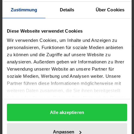
In den Warenkorb
Zustimmung
Details
Über Cookies
Zur Wunschliste hinzufügen
Hinweise zu Versandkosten
Diese Webseite verwendet Cookies
Wir verwenden Cookies, um Inhalte und Anzeigen zu
personalisieren, Funktionen für soziale Medien anbieten
Beschreibung
zu können und die Zugriffe auf unsere Website zu
analysieren. Außerdem geben wir Informationen zu Ihrer
Verwendung unserer Website an unsere Partner für
Das Buch verschafft einen Überblick über den Stand
soziale Medien, Werbung und Analysen weiter. Unsere
der internationalen rechtssoziologischen Forschung
Partner führen diese Informationen möglicherweise mit
der Gegenwart vor dem Hintergrund der
weiteren Daten zusammen, die Sie ihnen bereitgestellt
Wissenschaftsgeschichte der Disziplin. Es zeigt,
haben oder die sie im Rahmen Ihrer Nutzung der Dienste
gesammelt haben.
warum sozialwissenschaftliche Perspektiven auf das
Alle akzeptieren
Recht grundlegend für eine gelingende Rechtspraxis
und den Wissenschaftsanspruch der
Rechtswissenschaft sind. Es entwickelt Grundzüge
Anpassen