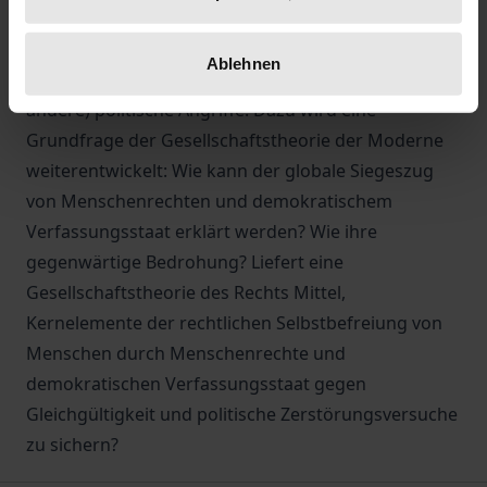
einer Gesellschaftstheorie von Menschenrechten
und Verfassungsstaat zum Zwecke ihrer
Ablehnen
reflektierten Verteidigung gegen populistische (und
andere) politische Angriffe. Dazu wird eine
Grundfrage der Gesellschaftstheorie der Moderne
weiterentwickelt: Wie kann der globale Siegeszug
von Menschenrechten und demokratischem
Verfassungsstaat erklärt werden? Wie ihre
gegenwärtige Bedrohung? Liefert eine
Gesellschaftstheorie des Rechts Mittel,
Kernelemente der rechtlichen Selbstbefreiung von
Menschen durch Menschenrechte und
demokratischen Verfassungsstaat gegen
Gleichgültigkeit und politische Zerstörungsversuche
zu sichern?