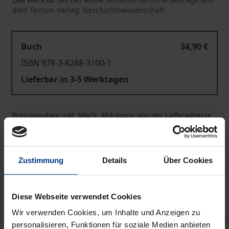
dem Tectum Verlag: Geschichtswissenschaft
Buch
34,90 €
ISBN 978-3-8288-3100-1
Lieferbar in 3-5 Werktagen
Preisangaben inkl. MwSt. Abhängig von der Lieferadresse
kann die MwSt. an der Kasse variieren.
In den Warenkorb
Zustimmung
Details
Über Cookies
Zur Wunschliste hinzufügen
Hinweise zu Versandkosten
Diese Webseite verwendet Cookies
Wir verwenden Cookies, um Inhalte und Anzeigen zu
personalisieren, Funktionen für soziale Medien anbieten