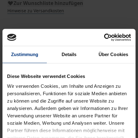
Zur Wunschliste hinzufügen
Hinweise zu Versandkosten
Beschreibung
Zustimmung
Details
Über Cookies
Jugendliche und junge Erwachsene verbringen einen
substanziellen Teil ihrer Zeit mit der Nutzung von
Diese Webseite verwendet Cookies
Medien. Dies ist von besonderer Bedeutung, da
junge Menschen in der Phase von der Adoleszenz
Wir verwenden Cookies, um Inhalte und Anzeigen zu
personalisieren, Funktionen für soziale Medien anbieten
bis zum frühen Erwachsenenalter vor zentralen
zu können und die Zugriffe auf unsere Website zu
entwicklungsbezogenen Herausforderungen
analysieren. Außerdem geben wir Informationen zu Ihrer
stehen, auf deren Bewältigung sich die
Verwendung unserer Website an unsere Partner für
Mediennutzung auswirken kann. So streben junge
soziale Medien, Werbung und Analysen weiter. Unsere
Menschen unter anderem danach, Beziehungen mit
Partner führen diese Informationen möglicherweise mit
weiteren Daten zusammen, die Sie ihnen bereitgestellt