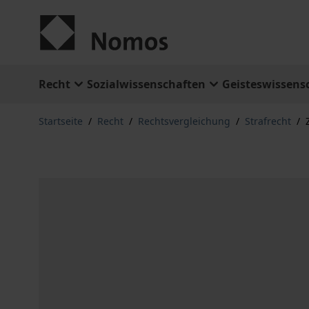
Zum Inhalt springen
Recht
Sozialwissenschaften
Geisteswissens
Startseite
/
Recht
/
Rechtsvergleichung
/
Strafrecht
/