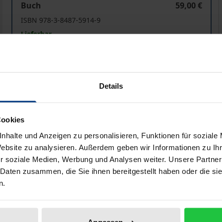
Buch
59,00 €
ISBN 978-3-8487-5914-9
Lieferbar
Preisangaben inkl. MwSt. Abhängig von der Lieferadresse kann
Details
In den Warenkorb
Zur Wunschliste hinzufü
Hinweise zu Versandkosten
Cookies
nhalte und Anzeigen zu personalisieren, Funktionen für soziale
Website zu analysieren. Außerdem geben wir Informationen zu I
r soziale Medien, Werbung und Analysen weiter. Unsere Partner
he Angaben
Rezensionen
Zusa
 Daten zusammen, die Sie ihnen bereitgestellt haben oder die s
n.
 Toleranzdenken zeigen sich im Straf- und Strafverfahrens
tag und dem Recht. Er lebt, lehrt und forscht als deutscher J