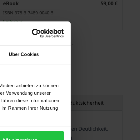
eBook
59,00 €
ISBN 978-3-7489-0040-5
Lieferbar
 die MwSt. an der Kasse variieren.
Über Cookies
gen
 Medien anbieten zu können
hrer Verwendung unserer
 führen diese Informationen
tzmaterial
Produktsicherheit
ie im Rahmen Ihrer Nutzung
recht in ihrer gegensätzlichen Deutlichkeit.
urist seit 20 Jahren in Salzburg.