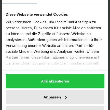
Diese Webseite verwendet Cookies
Wir verwenden Cookies, um Inhalte und Anzeigen zu
personalisieren, Funktionen für soziale Medien anbieten
zu können und die Zugriffe auf unsere Website zu
analysieren. Außerdem geben wir Informationen zu Ihrer
Der Preis dieses Titels richtet sich nach der gewählt
Verwendung unserer Website an unsere Partner für
Die Festhaltenserklärung des
soziale Medien, Werbung und Analysen weiter. Unsere
Leiharbeitnehmers bei der illegalen und
Partner führen diese Informationen möglicherweise mit
der verdeckten
weiteren Daten zusammen, die Sie ihnen bereitgestellt
Arbeitnehmerüberlassung
haben oder die sie im Rahmen Ihrer Nutzung der Dienste
gesammelt haben.
Nomos, 1. Auflage 2021
Alle akzeptieren
85,00 €
inkl. MwSt.
Anpassen
Zur Auswahl