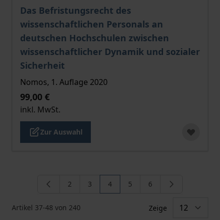
Der Preis dieses Titels richtet sich nach der gewählt
Das Befristungsrecht des
wissenschaftlichen Personals an
deutschen Hochschulen zwischen
wissenschaftlicher Dynamik und sozialer
Sicherheit
Nomos, 1. Auflage 2020
99,00 €
inkl. MwSt.
Zur Auswahl
2
3
4
5
6
Seite
Seite
Sie lesen gerade die Seite
Seite
Seite
Artikel
37
-
48
von
240
Zeige