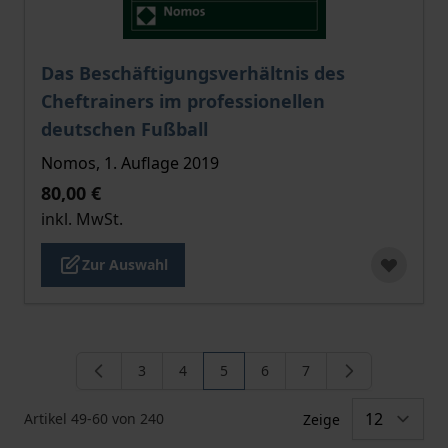
Der Preis dieses Titels richtet sich nach der gewählt
Das Beschäftigungsverhältnis des
Cheftrainers im professionellen
deutschen Fußball
Nomos, 1. Auflage 2019
80,00 €
inkl. MwSt.
Zur Auswahl
3
4
5
6
7
Seite
Seite
Sie lesen gerade die Seite
Seite
Seite
Artikel
49
-
60
von
240
Zeige