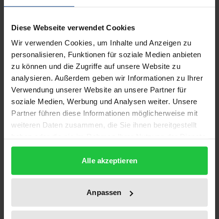
Diese Webseite verwendet Cookies
Wir verwenden Cookies, um Inhalte und Anzeigen zu
personalisieren, Funktionen für soziale Medien anbieten
zu können und die Zugriffe auf unsere Website zu
analysieren. Außerdem geben wir Informationen zu Ihrer
Verwendung unserer Website an unsere Partner für
soziale Medien, Werbung und Analysen weiter. Unsere
Partner führen diese Informationen möglicherweise mit
weiteren Daten zusammen, die Sie ihnen bereitgestellt
haben oder die sie im Rahmen Ihrer Nutzung der Dienste
Der Preis dieses Titels richtet sich nach der gewählt
Die Bindung der Arbeitsvertragsparteien
gesammelt haben.
an arbeitsrechtliche Inhalte in
Alle akzeptieren
Verbandsordnungen
Nomos, 1. Auflage 2019
Anpassen
92,00 €