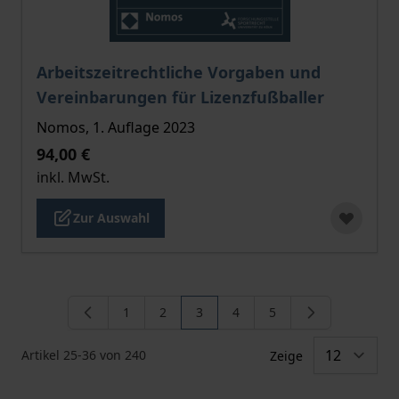
Der Preis dieses Titels richtet sich nach der gewählt
Arbeitszeitrechtliche Vorgaben und
Vereinbarungen für Lizenzfußballer
Nomos, 1. Auflage 2023
94,00 €
inkl. MwSt.
Zur Auswahl
1
2
3
4
5
Seite
Seite
Sie lesen gerade die Seite
Seite
Seite
Artikel
25
-
36
von
240
Zeige