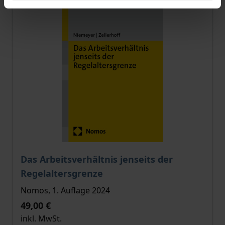
Der Preis dieses Titels richtet sich nach der gewählt
Das Arbeitsverhältnis jenseits der
Regelaltersgrenze
Nomos, 1. Auflage 2024
49,00 €
inkl. MwSt.