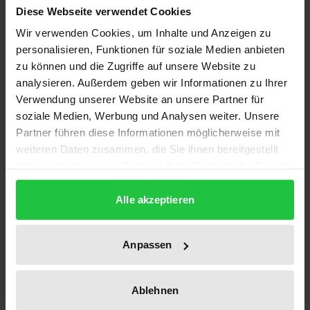
Diese Webseite verwendet Cookies
Wir verwenden Cookies, um Inhalte und Anzeigen zu
personalisieren, Funktionen für soziale Medien anbieten
zu können und die Zugriffe auf unsere Website zu
analysieren. Außerdem geben wir Informationen zu Ihrer
Verwendung unserer Website an unsere Partner für
soziale Medien, Werbung und Analysen weiter. Unsere
Der Preis dieses Titels richtet sich nach der gewählt
Partner führen diese Informationen möglicherweise mit
Die Entstehung des Lohnanspruchs des
weiteren Daten zusammen, die Sie ihnen bereitgestellt
Arbeitnehmers
haben oder die sie im Rahmen Ihrer Nutzung der Dienste
Nomos, 1. Auflage 2025
gesammelt haben.
119,00 €
Alle akzeptieren
inkl. MwSt.
Anpassen
Zur Auswahl
Ablehnen