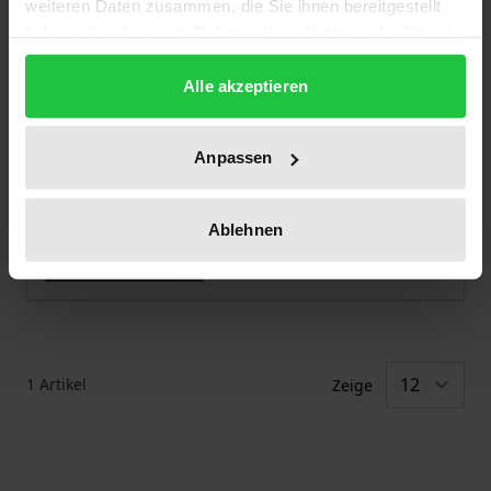
weiteren Daten zusammen, die Sie ihnen bereitgestellt
haben oder die sie im Rahmen Ihrer Nutzung der Dienste
gesammelt haben.
Alle akzeptieren
Der Preis dieses Titels richtet sich nach der gewählt
Conrad Ekhof
Ergon, 1. Auflage 2024
Anpassen
99,00 €
inkl. MwSt.
Ablehnen
Zur Auswahl
1
Artikel
Zeige