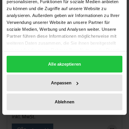
personalisieren, Funktionen für soziale Medien anbieten
zu können und die Zugriffe auf unsere Website zu
analysieren. Außerdem geben wir Informationen zu Ihrer
Verwendung unserer Website an unsere Partner für
soziale Medien, Werbung und Analysen weiter. Unsere
Partner führen diese Informationen möglicherweise mit
weiteren Daten zusammen, die Sie ihnen bereitgestellt
haben oder die sie im Rahmen Ihrer Nutzung der Dienste
gesammelt haben.
Alle akzeptieren
Der Preis dieses Titels richtet sich nach der gewählt
Die antike Literatur und die
Anpassen
Wissenschaftliche Revolution
Rombach, 1. Auflage 2023
Ablehnen
69,00 €
inkl. MwSt.