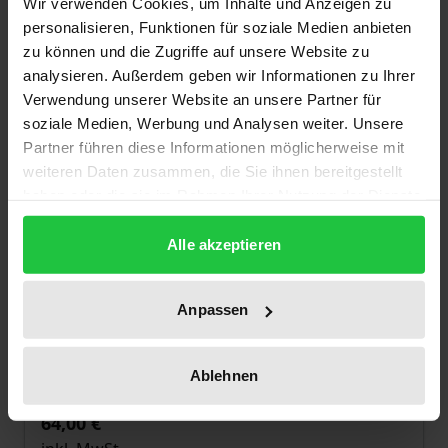
Wir verwenden Cookies, um Inhalte und Anzeigen zu
personalisieren, Funktionen für soziale Medien anbieten
zu können und die Zugriffe auf unsere Website zu
analysieren. Außerdem geben wir Informationen zu Ihrer
Verwendung unserer Website an unsere Partner für
soziale Medien, Werbung und Analysen weiter. Unsere
Partner führen diese Informationen möglicherweise mit
weiteren Daten zusammen, die Sie ihnen bereitgestellt
haben oder die sie im Rahmen Ihrer Nutzung der Dienste
gesammelt haben.
Alle akzeptieren
Anpassen
Der Preis dieses Titels richtet sich nach der gewählt
Intertextualität und Quellenrezeption in
Julian Apostatas „Caesares“
Ablehnen
Tectum, 1. Auflage 2024
64,00 €