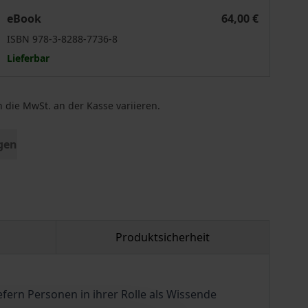
igkeit
Bedeutung und Implikationen epistemischer Ungerechtigke
eBook
64,00 €
ISBN 978-3-8288-7736-8
Lieferbar
 die MwSt. an der Kasse variieren.
gen
Produktsicherheit
fern Personen in ihrer Rolle als Wissende