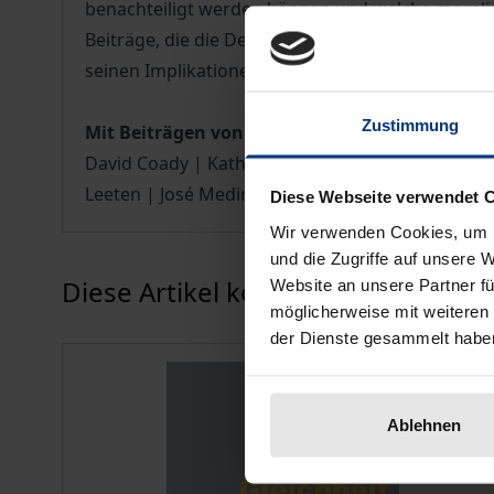
benachteiligt werden können und welche morali
Beiträge, die die Debatten um das Konzept epis
seinen Implikationen und möglichen Konsequenz
Zustimmung
Mit Beiträgen von
David Coady | Katharina Eisenhut | Miranda Fricke
Leeten | José Medina | Ruben Sakowsky | Ela Sa
Diese Webseite verwendet 
Wir verwenden Cookies, um I
und die Zugriffe auf unsere 
Karussell überspringen
Diese Artikel könnten Ihnen eventu
Website an unsere Partner fü
möglicherweise mit weiteren
der Dienste gesammelt habe
Ablehnen