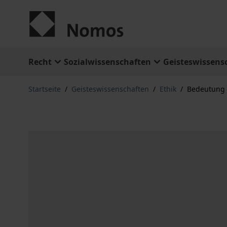
Zum Inhalt springen
Recht
Sozialwissenschaften
Geisteswissens
Startseite
/
Geisteswissenschaften
/
Ethik
/
Bedeutung 