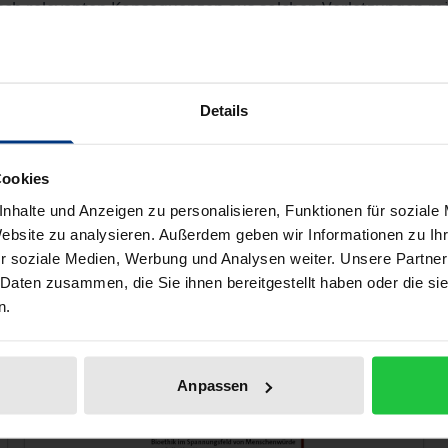
sch relevanten Konsequenzen aus solchen Verletzungen mö
temischer Ungerechtigkeit und seine Bedeutung maßgeblich 
en von Situationen epistemischer Ungerechtigkeit.
Details
r | Orsolya Friedrich | Agomoni Ganguli-Mitra | Axel Gelfert
uerborn | Sebastian Schleidgen | Katharina Trettenbach | 
Cookies
nhalte und Anzeigen zu personalisieren, Funktionen für soziale
Website zu analysieren. Außerdem geben wir Informationen zu I
ell auch gefallen!
r soziale Medien, Werbung und Analysen weiter. Unsere Partner
 Daten zusammen, die Sie ihnen bereitgestellt haben oder die s
n.
Anpassen