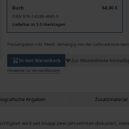
Bedeutung und Implikationen epistemischer Ungerecht
Buch
64,00 €
ISBN 978-3-8288-4660-9
Lieferbar in 3-5 Werktagen
Preisangaben inkl. MwSt. Abhängig von der Lieferadresse kann
In den Warenkorb
Zur Wunschliste hinzufü
Hinweise zu Versandkosten
liografische Angaben
Zusatzmaterial
tigkeit wird seit knapp zwei Jahrzehnten diskutiert, inwie