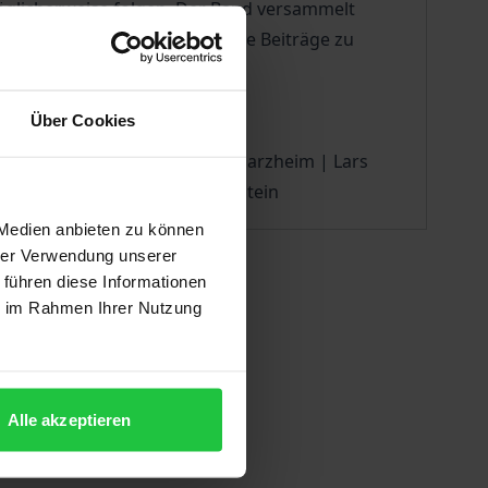
glicherweise folgen. Der Band versammelt
geprägt haben, sowie aktuelle Beiträge zu
Über Cookies
 | Hilkje C. Hänel | Julia A. Harzheim | Lars
Verina Wild | Andreas Wolkenstein
 Medien anbieten zu können
hrer Verwendung unserer
 führen diese Informationen
ie im Rahmen Ihrer Nutzung
Alle akzeptieren