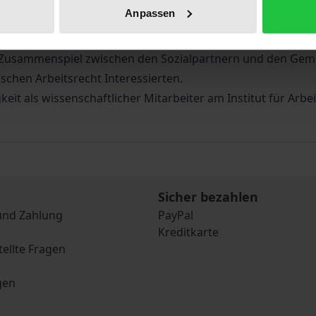
Anpassen
gsmöglichkeiten sowohl nach dem bisherigen Gemeinschaf
k im Zusammenspiel zwischen den Sozialpartnern und den Ge
chen Arbeitsrecht Interessierten.
it als wissenschaftlicher Mitarbeiter am Institut für Arbeit
Sicher bezahlen
und Zahlung
PayPal
Kreditkarte
tellte Fragen
gen