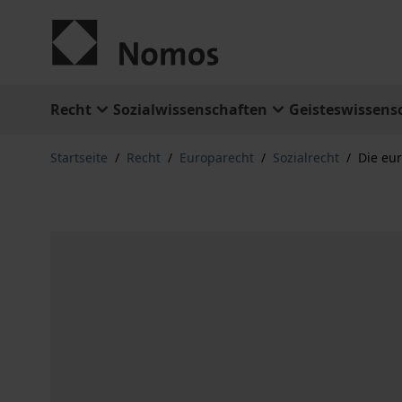
Zum Inhalt springen
Recht
Sozialwissenschaften
Geisteswissens
Startseite
/
Recht
/
Europarecht
/
Sozialrecht
/
Die eu