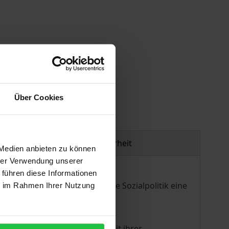
gen
Über Cookies
Produktsicherheit
 Medien anbieten zu können
hrer Verwendung unserer
 führen diese Informationen
aastrichter Abkommen über die Sozialpolitik eine
ie im Rahmen Ihrer Nutzung
srechten sowie selbständiger
tner beginnen erst zaghaft mit ihrer