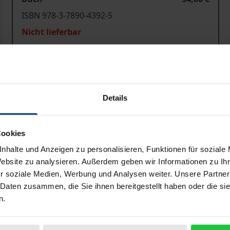
ISBN 978-3-7890-4392-5
Nicht lieferbar
In den Warenkorb
Zur Wunschliste hinzufü
Hinweise zu Versandkosten
Details
Cookies
Bibliografische Angaben
nhalte und Anzeigen zu personalisieren, Funktionen für soziale
Website zu analysieren. Außerdem geben wir Informationen zu I
r soziale Medien, Werbung und Analysen weiter. Unsere Partner
das „Stiefkind« des Gemeinschaftsrechts. Sie hat mit dem M
 Daten zusammen, die Sie ihnen bereitgestellt haben oder die s
n.
ehen nunmehr eine Anzahl von Anhörungs- und Beteiligung
ntarien ist noch weitgehend ungeklärt, und die Sozialpar