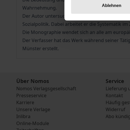
Ablehnen
Wahrnehmung.
Der Autor untersucht ihre rechtlichen Handlun
Sozialpolitik. Dabei arbeitet er die Systemati
Die Monographie wendet sich an alle am europäis
Der Verfasser hat das Werk während seiner Tätigke
Münster erstellt.
Über Nomos
Service
Nomos Verlagsgesellschaft
Lieferung 
Presseservice
Kontakt
Karriere
Häufig ges
Unsere Verlage
Widerruf
Inlibra
Abo kündi
Online-Module