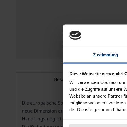
Zustimmung
Diese Webseite verwendet 
Beschreibung
Wir verwenden Cookies, um I
und die Zugriffe auf unsere 
Website an unsere Partner fü
Die europäische Sozialpolitik war ursprünglich 
möglicherweise mit weiteren
der Dienste gesammelt habe
neue Dimension erreicht. Den Sozialpartnern st
Handlungsmöglichkeiten zur Verfügung.
Die Bedeutung und Wirkung dieser neuen Instrume