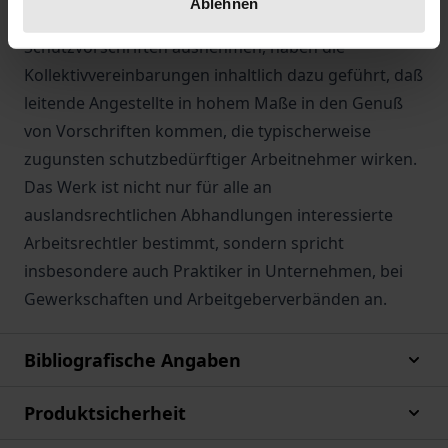
Ablehnen
leitenden Angestellten diesen von wesentlichen
Schutzvorschriften ausnehmen, haben die
Kollektivvereinbarungen inhaltlich dazu geführt, daß
leitende Angestellte in hohem Maße in den Genuß
von Vorschriften kommen, die typischerweise
zugunsten schutzbedürftiger Arbeitnehmer wirken.
Das Werk ist nicht nur für alle an
auslandsrechtlichen Abhandlungen interessierte
Arbeitsrechtler bestimmt, sondern spricht
insbesondere auch Praktiker in Unternehmen, bei
Gewerkschaften und Arbeitgeberverbänden an.
Bibliografische Angaben
Produktsicherheit