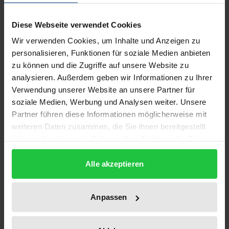
Die funktionelle Unternehmereigenschaft bringt der
Arbeitnehmergruppe der leitenden Angestellten
Diese Webseite verwendet Cookies
eine arbeitsrechtliche Sonderstellung ein. Dieser
Wir verwenden Cookies, um Inhalte und Anzeigen zu
Grundsatz gilt auch in den Rechtssystemen anderer
personalisieren, Funktionen für soziale Medien anbieten
zu können und die Zugriffe auf unsere Website zu
europäischer Staaten. Allerdings kommt es im
analysieren. Außerdem geben wir Informationen zu Ihrer
grenzüberschreitenden Wirtschaftsverkehr immer
Verwendung unserer Website an unsere Partner für
wieder zu praktischen Problemen.
soziale Medien, Werbung und Analysen weiter. Unsere
Das Werk untersucht umfassend die Stellung der
Partner führen diese Informationen möglicherweise mit
dirigenti im Individual- und Kollektivarbeitsrecht und
weiteren Daten zusammen, die Sie ihnen bereitgestellt
bereitet hierbei systematisch die Grundzüge des
haben oder die sie im Rahmen Ihrer Nutzung der Dienste
gesammelt haben.
italienischen Arbeitsrechts auf.
Alle akzeptieren
Der Autor zeigt im einzelnen, daß in Italien die
Sozialpartner durch den Abschluß von
Kollektivverträgen den rechtlich strukturierten
Anpassen
Bereich erheblich verschieben. Während die
gesetzlichen Vorschriften im Hinblick auf den