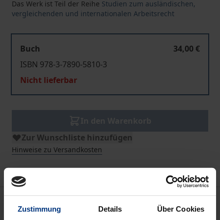
Das Werk ist Teil der Reihe
Studien zum ausländischen,
vergleichenden und internationalen Arbeitsrecht
Buch
34,00 €
ISBN 978-3-7890-5810-3
Nicht lieferbar
In den Warenkorb
Zur Wunschliste hinzufügen
Hinweise zu Versandkosten
Beschreibung
Zustimmung
Details
Über Cookies