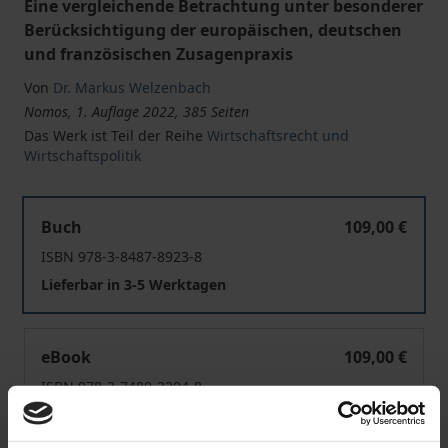
Eine vergleichende Betrachtung unter besonderer
Berücksichtigung der europäischen, deutschen
und französischen Zusagenpraxis
Von
Dr. Markus Welzenbach
Nomos, 1. Auflage 2022, 385 Seiten
Das Werk ist Teil der Reihe
Wirtschaftsrecht und
Wirtschaftspolitik
Die Vorbeugung preisbezogener Behinderungsmissbräuc
Buch
109,00 €
ISBN 978-3-8487-8923-8
Lieferbar in 3-5 Werktagen
Die Vorbeugung preisbezogener Behinderungsmissbräuc
eBook
109,00 €
ISBN 978-3-7489-3204-8
Lieferbar