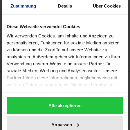
Zustimmung
Details
Über Cookies
Preisangaben inkl. MwSt. Abhängig von der Lieferadresse
kann die MwSt. an der Kasse variieren.
Diese Webseite verwendet Cookies
In den Warenkorb
Wir verwenden Cookies, um Inhalte und Anzeigen zu
Zur Wunschliste hinzufügen
personalisieren, Funktionen für soziale Medien anbieten
Hinweise zu Versandkosten
zu können und die Zugriffe auf unsere Website zu
analysieren. Außerdem geben wir Informationen zu Ihrer
Verwendung unserer Website an unsere Partner für
soziale Medien, Werbung und Analysen weiter. Unsere
Partner führen diese Informationen möglicherweise mit
Beschreibung
weiteren Daten zusammen, die Sie ihnen bereitgestellt
haben oder die sie im Rahmen Ihrer Nutzung der Dienste
Das Verhältnis von Fusionskontrolle und
gesammelt haben.
Missbrauchsaufsicht wirft nicht erst seit der Tetra
Alle akzeptieren
Laval-Rechtsprechung Fragen auf. Das vorliegende
Werk zeigt auf, in welchen Konstellationen ein
Anpassen
präventiver Eingriff gerade gegen preisbezogene