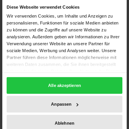
Diese Webseite verwendet Cookies
Das Werk enthält eine grundlegende Untersuchung
Wir verwenden Cookies, um Inhalte und Anzeigen zu
personalisieren, Funktionen für soziale Medien anbieten
zum wettbewerbsrechtlichen Problem der
zu können und die Zugriffe auf unsere Website zu
Koppelungsgeschäfte und stellt eine neue Lösung
analysieren. Außerdem geben wir Informationen zu Ihrer
vor. Der Verfasser zeigt, daß Koppelungsgeschäfte
Verwendung unserer Website an unsere Partner für
eine weitaus umfassendere Fragestellung erfordern,
soziale Medien, Werbung und Analysen weiter. Unsere
als dies üblicherweise geschieht. Der Verfasser
Partner führen diese Informationen möglicherweise mit
wehrt sich gegen unreflektierte begriffliche
weiteren Daten zusammen, die Sie ihnen bereitgestellt
haben oder die sie im Rahmen Ihrer Nutzung der Dienste
Einengungen, die wichtige Wertungsfragen
gesammelt haben.
ausblenden. Nach einer gründlichen begrifflichen
Alle akzeptieren
Abgrenzung des Themas werden zahlreiche
unternehmerische Funktionen aufgezeigt, denen
Koppelungsgeschäfte dienen können. Es schließt
Anpassen
sich dann eine umfassende Darstellung und
Würdigung der kartell- und lauterkeitsrechtlichen
Ablehnen
Argumente an, die gegen die Zulässigkeit von