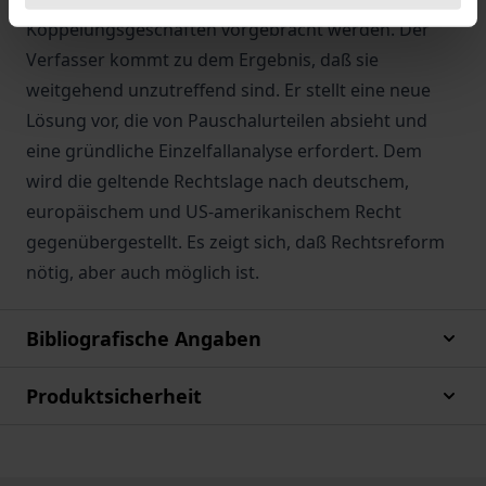
Koppelungsgeschäften vorgebracht werden. Der
Verfasser kommt zu dem Ergebnis, daß sie
weitgehend unzutreffend sind. Er stellt eine neue
Lösung vor, die von Pauschalurteilen absieht und
eine gründliche Einzelfallanalyse erfordert. Dem
wird die geltende Rechtslage nach deutschem,
europäischem und US-amerikanischem Recht
gegenübergestellt. Es zeigt sich, daß Rechtsreform
nötig, aber auch möglich ist.
Bibliografische Angaben
Produktsicherheit