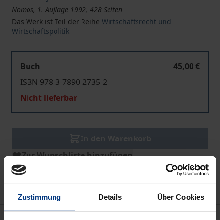
Nomos, 1. Auflage 1992, 428 Seiten
Das Werk ist Teil der Reihe
Wirtschaftsrecht und
Wirtschaftspolitik
Buch
45,00 €
ISBN 978-3-7890-2735-2
Nicht lieferbar
In den Warenkorb
Zur Wunschliste hinzufügen
Hinweise zu Versandkosten
Zustimmung
Details
Über Cookies
Beschreibung