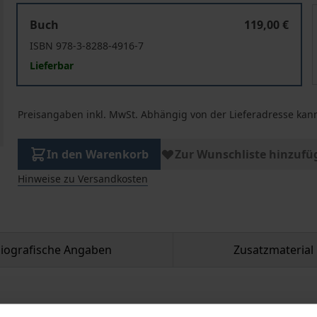
Ein Grenzlandschicksal
Buch
119,00 €
ISBN 978-3-8288-4916-7
Lieferbar
Preisangaben inkl. MwSt. Abhängig von der Lieferadresse kann
In den Warenkorb
Zur Wunschliste hinzufü
Hinweise zu Versandkosten
liografische Angaben
Zusatzmaterial
punkt seines Schaffens, als er 1944 bei einem alliierten 