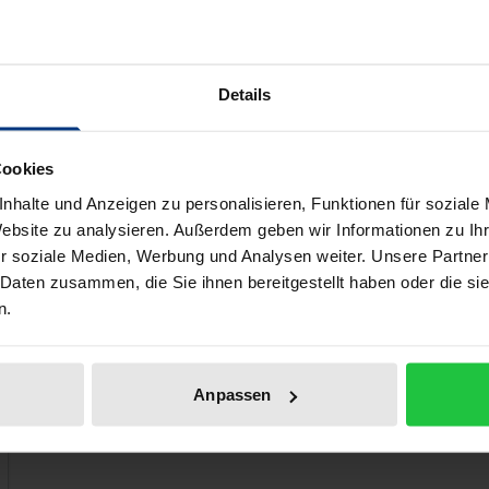
rau Repressalien ausgesetzt und aus seiner Position als Kl
ition von Unterhaltungsmusik für den Reichsrundfunk bestr
gen musikalischen Gattungen. Die vorliegende Studie reko
Details
Archivalien. Werkanalysen und ein Werkverzeichnis runden
Cookies
nhalte und Anzeigen zu personalisieren, Funktionen für soziale
ell auch gefallen!
Website zu analysieren. Außerdem geben wir Informationen zu I
r soziale Medien, Werbung und Analysen weiter. Unsere Partner
 Daten zusammen, die Sie ihnen bereitgestellt haben oder die s
n.
Anpassen