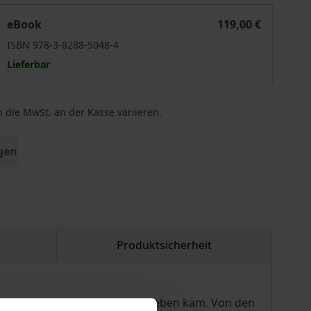
Ein Grenzlandschicksal
eBook
119,00 €
ISBN 978-3-8288-5048-4
Lieferbar
 die MwSt. an der Kasse variieren.
gen
Produktsicherheit
Luftangriff auf Straßburg ums Leben kam. Von den