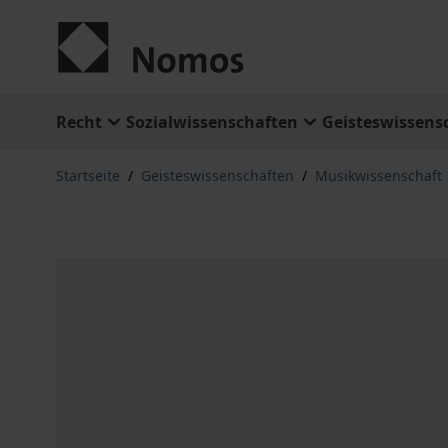
Zum Inhalt springen
Recht
Sozialwissenschaften
Geisteswissens
Startseite
/
Geisteswissenschaften
/
Musikwissenschaft