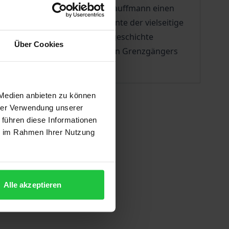
avierlehrer gedrängt, musste Kauffmann einen
eiten. Darüber hinaus bediente der vielseitige
nstruiert erstmals die Lebensgeschichte
Über Cookies
 die Biographie des kulturellen Grenzgängers
 Medien anbieten zu können
hrer Verwendung unserer
 führen diese Informationen
ie im Rahmen Ihrer Nutzung
Alle akzeptieren