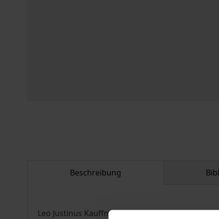
Beschreibung
Bib
Leo Justinus Kauffmann befand sich auf dem Höhe