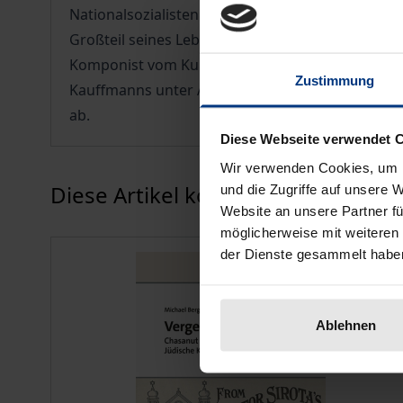
Nationalsozialisten wegen seiner jüdischen Ehef
Großteil seines Lebensunterhalts mit der Kompos
Komponist vom Kunstlied bis zur Oper alle gängi
Zustimmung
Kauffmanns unter Auswertung aller verfügbaren 
ab.
Diese Webseite verwendet 
Wir verwenden Cookies, um I
Karussell überspringen
Diese Artikel könnten Ihnen eventu
und die Zugriffe auf unsere 
Website an unsere Partner fü
möglicherweise mit weiteren
der Dienste gesammelt habe
Ablehnen