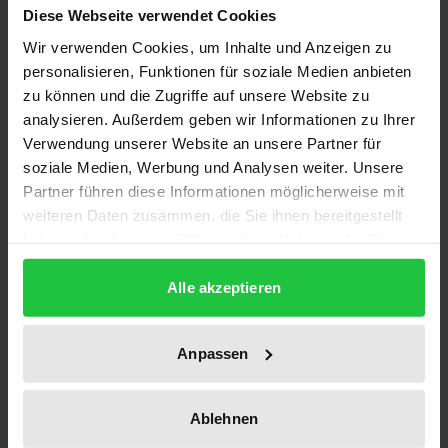
Diese Webseite verwendet Cookies
Auflage
Wir verwenden Cookies, um Inhalte und Anzeigen zu
1
personalisieren, Funktionen für soziale Medien anbieten
zu können und die Zugriffe auf unsere Website zu
ISBN
analysieren. Außerdem geben wir Informationen zu Ihrer
978-3-7890-2199-2
Verwendung unserer Website an unsere Partner für
soziale Medien, Werbung und Analysen weiter. Unsere
Untertitel
Partner führen diese Informationen möglicherweise mit
Band 7
weiteren Daten zusammen, die Sie ihnen bereitgestellt
haben oder die sie im Rahmen Ihrer Nutzung der Dienste
Erscheinungsdatum
gesammelt haben.
13.02.1991
Alle akzeptieren
Erscheinungsjahr
1991
Anpassen
Verlag
Ablehnen
Nomos