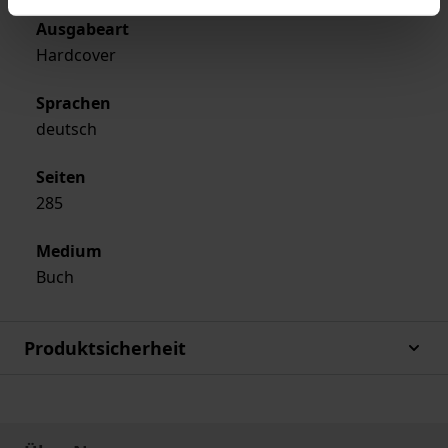
Ausgabeart
Hardcover
Sprachen
deutsch
Seiten
285
Medium
Buch
Produktsicherheit