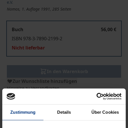
e.V.
Nomos, 1. Auflage 1991, 285 Seiten
Buch
56,00 €
ISBN 978-3-7890-2199-2
Nicht lieferbar
In den Warenkorb
Zur Wunschliste hinzufügen
Hinweise zu Versandkosten
Zustimmung
Details
Über Cookies
Bibliografische Angaben