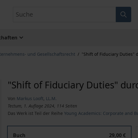
Suche
chaften
ternehmens- und Gesellschaftsrecht
/
"Shift of Fiduciary Duties"
"Shift of Fiduciary Duties" du
Von
Markus Looft
,
LL.M.
Tectum, 1. Auflage 2024, 114 Seiten
Das Werk ist Teil der Reihe
Young Academics: Corporate and B
"Shift of Fiduciary Duties" durch das StaRUG?
"
Buch
29,00 €