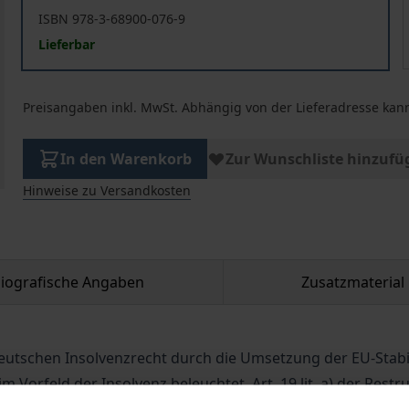
ISBN 978-3-68900-076-9
Lieferbar
Preisangaben inkl. MwSt. Abhängig von der Lieferadresse kann
In den Warenkorb
Zur Wunschliste hinzufü
Hinweise zu Versandkosten
liografische Angaben
Zusatzmaterial
eutschen Insolvenzrecht durch die Umsetzung der EU-Stabil
Vorfeld der Insolvenz beleuchtet. Art. 19 lit. a) der Restru