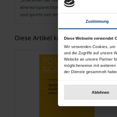
„Interessen der Gläubiger, Anteilsinhaber und s
eine europarechtskonforme Auslegung der Richtli
und spricht sich im Ergebnis gegen eine Verschie
Zustimmung
Karussell überspringen
Diese Artikel könnten Ihnen eventu
Diese Webseite verwendet 
Wir verwenden Cookies, um I
und die Zugriffe auf unsere 
Website an unsere Partner fü
möglicherweise mit weiteren
der Dienste gesammelt habe
Ablehnen