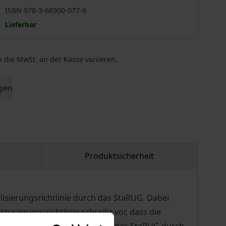
ISBN 978-3-68900-077-6
Lieferbar
 die MwSt. an der Kasse variieren.
gen
Produktsicherheit
isierungsrichtlinie durch das StaRUG. Dabei
kturierungsrichtlinie schreibt vor, dass die