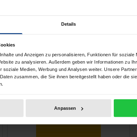
onstigen Interessenträger“ gebührend zu berücksichtigen si
nie mittelbar die von vielen befürwortete Verschiebung ein
bung aus, was er mit Blick auf den Rechtsvergleich mit Eng
Details
ell auch gefallen!
Cookies
nhalte und Anzeigen zu personalisieren, Funktionen für soziale
Website zu analysieren. Außerdem geben wir Informationen zu I
r soziale Medien, Werbung und Analysen weiter. Unsere Partner
 Daten zusammen, die Sie ihnen bereitgestellt haben oder die s
n.
Anpassen