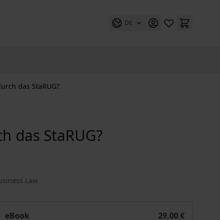
DE
 durch das StaRUG?
rch das StaRUG?
usiness Law
Shift of Fiduciary Duties" durch das StaRUG?
eBook
29,00 €