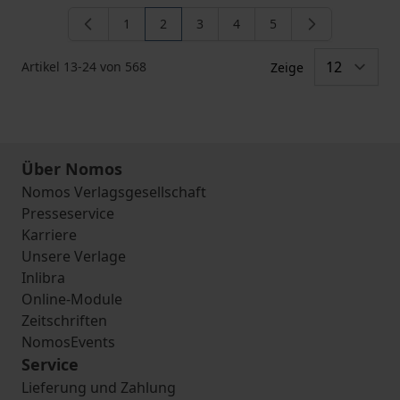
1
2
3
4
5
Seite
Sie lesen gerade die Seite
Seite
Seite
Seite
Artikel
13
-
24
von
568
Zeige
Über Nomos
Nomos Verlagsgesellschaft
Presseservice
Karriere
Unsere Verlage
Inlibra
Online-Module
Zeitschriften
NomosEvents
Service
Lieferung und Zahlung